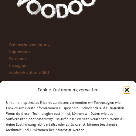
Datenschutzerklärung
Impressum
Facebook
Instagram
Cookie-Richtlinie (EU)
Cookie-Zustimmung verwalten
BLOG NEWS
Um dir ein optimales Erlebnis zu bieten, verwenden wir Technologien wie
Be Chiqúe! – Musique et Style
Cookies, um Geräteinformationen zu speichern und/oder darauf zuzugreifen.
Grüne Seele – Die Naturkosmetik Schmiede
Wenn du diesen Technologien zustimmst, können wir Daten wie das
Surfverhalten oder eindeutige IDs auf dieser Website verarbeiten. Wenn du
Kolumne: Alfonso Bialetti, die Moka Express und das Percolator-
deine Zustimmung nicht erteilst oder zurückziehst, können bestimmte
Prinzip
Merkmale und Funktionen beeinträchtigt werden.
Der Ribbon Scarf vom Mützenmacher