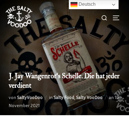
Zum
Deutsch
Inhalt
Suchen
SEITE
springen
nach:
J. Jay Wangenrot‘s Schelle. Die hat jeder
verdient
Veröffe
von
SaltyVooDoo
in
Salty Food
,
Salty VooDoo
an
19.
am
November 2021