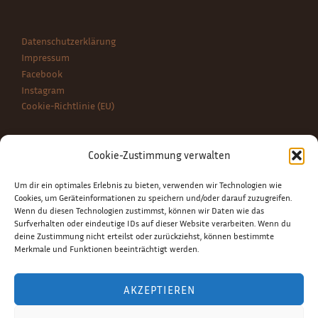
Datenschutzerklärung
Impressum
Facebook
Instagram
Cookie-Richtlinie (EU)
BLOG NEWS
Cookie-Zustimmung verwalten
Be Chiqúe! – Musique et Style
Um dir ein optimales Erlebnis zu bieten, verwenden wir Technologien wie
Cookies, um Geräteinformationen zu speichern und/oder darauf zuzugreifen.
Grüne Seele – Die Naturkosmetik Schmiede
Wenn du diesen Technologien zustimmst, können wir Daten wie das
Kolumne: Alfonso Bialetti, die Moka Express und das Percolator-
Surfverhalten oder eindeutige IDs auf dieser Website verarbeiten. Wenn du
Prinzip
deine Zustimmung nicht erteilst oder zurückziehst, können bestimmte
Der Ribbon Scarf vom Mützenmacher
Merkmale und Funktionen beeinträchtigt werden.
Droge 15, der Gin aus Oberschwaben
AKZEPTIEREN