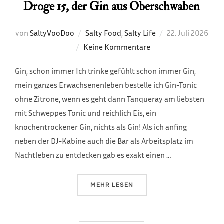
Droge 15, der Gin aus Oberschwaben
Veröffentlicht
von
SaltyVooDoo
Salty Food
,
Salty Life
22. Juli 2026
am
Keine Kommentare
Gin, schon immer Ich trinke gefühlt schon immer Gin,
mein ganzes Erwachsenenleben bestelle ich Gin-Tonic
ohne Zitrone, wenn es geht dann Tanqueray am liebsten
mit Schweppes Tonic und reichlich Eis, ein
knochentrockener Gin, nichts als Gin! Als ich anfing
neben der DJ-Kabine auch die Bar als Arbeitsplatz im
Nachtleben zu entdecken gab es exakt einen …
ÜBER „DROGE 15, DER GIN AUS
MEHR
LESEN