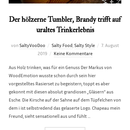
Der hölzerne Tumbler, Brandy trifft auf
uraltes Trinkerlebnis
Veröffentlicht
von
SaltyVooDoo
Salty Food
,
Salty Style
7. August
am
2019
Keine Kommentare
Aus Holz trinken, was für ein Genuss Der Markus von
WoodEmotion wusste schon durch sein hier
vorgestelltes Rasierset zu begeistern, toppt es aber
gekonnt mit diesen absolut grandiosen „Gläsern“ aus
Esche. Die Kirsche auf der Sahne auf dem Tüpfelchen von
dem i ist selbstredend das gelaserte Logo. Chapeau mein
Freund, sieht sensationell aus und fühlt …