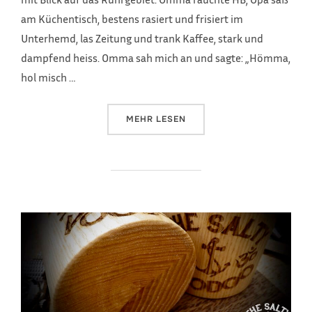
am Küchentisch, bestens rasiert und frisiert im
Unterhemd, las Zeitung und trank Kaffee, stark und
dampfend heiss. Omma sah mich an und sagte: „Hömma,
hol misch …
ÜBER „CULT & GLORY NO 1 CLASS
MEHR
LESEN