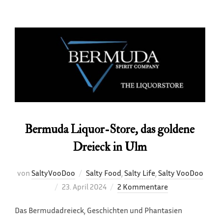
Bermuda Liquor-Store, das goldene
Dreieck in Ulm
von
SaltyVooDoo
Salty Food
,
Salty Life
,
Salty VooDoo
Veröffentlicht
23. April 2024
2 Kommentare
am
Das Bermudadreieck, Geschichten und Phantasien