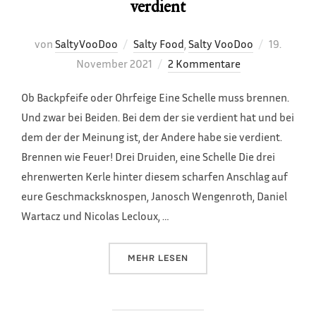
verdient
Veröffent
von
SaltyVooDoo
Salty Food
,
Salty VooDoo
19.
am
November 2021
2 Kommentare
Ob Backpfeife oder Ohrfeige Eine Schelle muss brennen.
Und zwar bei Beiden. Bei dem der sie verdient hat und bei
dem der der Meinung ist, der Andere habe sie verdient.
Brennen wie Feuer! Drei Druiden, eine Schelle Die drei
ehrenwerten Kerle hinter diesem scharfen Anschlag auf
eure Geschmacksknospen, Janosch Wengenroth, Daniel
Wartacz und Nicolas Lecloux, …
ÜBER „J. JAY WANGENROT‘S SCHE
MEHR
LESEN