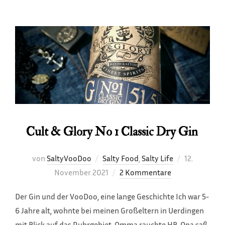
Cult & Glory No 1 Classic Dry Gin
Veröffentli
von
SaltyVooDoo
Salty Food
,
Salty Life
12.
am
November 2021
2 Kommentare
Der Gin und der VooDoo, eine lange Geschichte Ich war 5-
6 Jahre alt, wohnte bei meinen Großeltern in Uerdingen
mit Blick auf das Ruhrgebiet. Omma rauchte HB, Opa saß