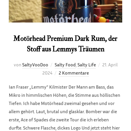
Motörhead Premium Dark Rum, der
Stoff aus Lemmys Träumen
Veröffentlicht
von
SaltyVooDoo
Salty Food
,
Salty Life
21. April
am
2024
2 Kommentare
Ian Fraser „Lemmy“ Kilmister Der Mann am Bass, das
Mikro in himmlischen Höhen, die Stimme aus höllischen
Tiefen. Ich habe Motörhead zweimal gesehen und vor
allem gehört. Laut, brutal und glasklar. Bomber war die
erste, Ace of Spades die zweite Tour die ich erleben
durfte. Schwere Flasche, dickes Logo Und jetzt steht hier