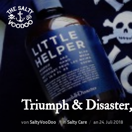
Zum
Inhalt
springen
Triumph & Disaster,
Veröffentlicht
von
SaltyVooDoo
in
Salty Care
an
24. Juli 2018
am