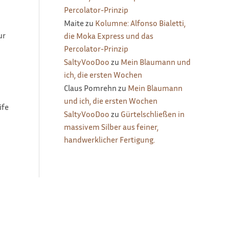
Percolator-Prinzip
Maite
zu
Kolumne: Alfonso Bialetti,
ur
die Moka Express und das
Percolator-Prinzip
SaltyVooDoo
zu
Mein Blaumann und
ich, die ersten Wochen
Claus Pomrehn
zu
Mein Blaumann
und ich, die ersten Wochen
ife
SaltyVooDoo
zu
Gürtelschließen in
n
massivem Silber aus feiner,
handwerklicher Fertigung.