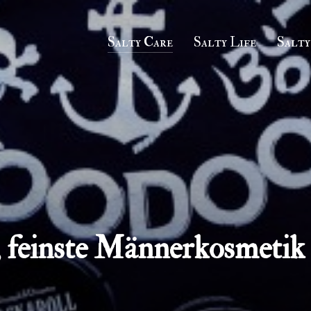
Salty Care
Salty Life
Salty
 feinste Männerkosmetik