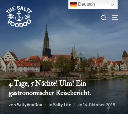
Zum
Deutsch
Inhalt
Suchen
SEITE
springen
nach:
4 Tage, 5 Nächte! Ulm! Ein
gastronomischer Reisebericht.
Veröffentlicht
von
SaltyVooDoo
in
Salty Life
an
14. Oktober 2018
am